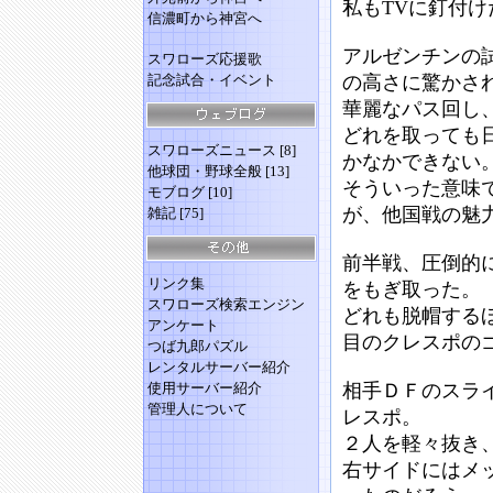
私もTVに釘付け
信濃町から神宮へ
アルゼンチンの
スワローズ応援歌
記念試合・イベント
の高さに驚かさ
華麗なパス回し
どれを取っても
スワローズニュース
[8]
かなかできない
他球団・野球全般
[13]
そういった意味
モブログ
[10]
が、他国戦の魅
雑記
[75]
前半戦、圧倒的
リンク集
をもぎ取った。
スワローズ検索エンジン
どれも脱帽する
アンケート
目のクレスポの
つば九郎パズル
レンタルサーバー紹介
使用サーバー紹介
相手ＤＦのスラ
管理人について
レスポ。
２人を軽々抜き
右サイドにはメ