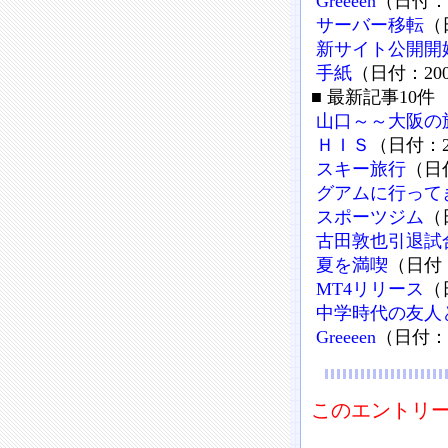
Greeeen
（日付：2
サーバー移転
（
新サイト公開開
手紙
（日付：200
■ 最新記事10件
山口～～大阪の
ＨＩＳ
（日付：20
スキー旅行
（日付
グアムに行って
スポーツジム
（
古田敦也引退試
夏を満喫
（日付：
MT4リリース
（
中学時代の友人
Greeeen
（日付：2
このエントリー