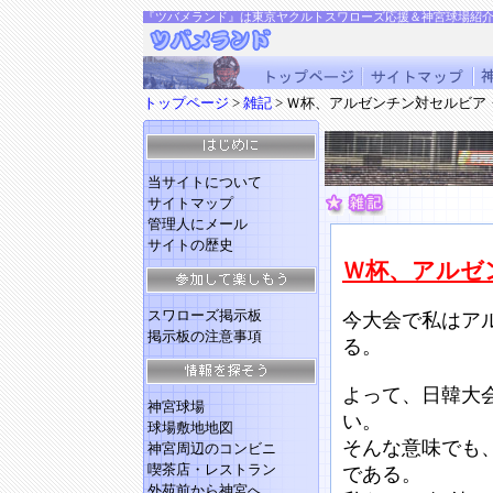
『ツバメランド』は東京ヤクルトスワローズ応援＆神宮球場紹
トップページ
>
雑記
> Ｗ杯、アルゼンチン対セルビア
当サイトについて
サイトマップ
管理人にメール
サイトの歴史
Ｗ杯、アルゼ
スワローズ掲示板
今大会で私はア
掲示板の注意事項
る。
よって、日韓大
神宮球場
い。
球場敷地地図
そんな意味でも
神宮周辺のコンビニ
喫茶店・レストラン
である。
外苑前から神宮へ