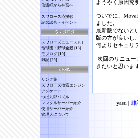
ようやく原因究
信濃町から神宮へ
ついでに、Mova
スワローズ応援歌
記念試合・イベント
ました。
最新版でないと
版の方が良いし
スワローズニュース
[8]
何よりセキュリ
他球団・野球全般
[13]
モブログ
[10]
次回のリニュー
雑記
[75]
きたいと思いま
リンク集
スワローズ検索エンジン
アンケート
つば九郎パズル
yasu |
雑
レンタルサーバー紹介
使用サーバー紹介
管理人について