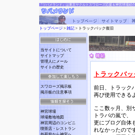
『ツバメランド』は東京ヤクルトスワローズ応援＆神宮球場紹
トップページ
>
雑記
> トラックバック復旧
当サイトについて
サイトマップ
管理人にメール
サイトの歴史
トラックバッ
スワローズ掲示板
前日、トラック
掲示板の注意事項
再び使用できる
ここ数ヶ月、別
神宮球場
トラバの嵐で、
球場敷地地図
更にブログ自体
神宮周辺のコンビニ
喫茶店・レストラン
れなかったので
外苑前から神宮へ