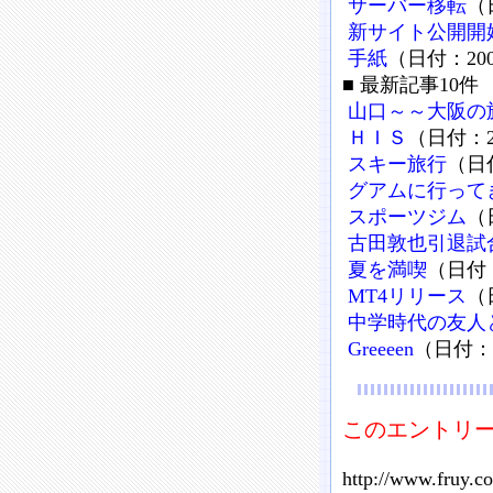
サーバー移転
（
新サイト公開開
手紙
（日付：200
■ 最新記事10件
山口～～大阪の
ＨＩＳ
（日付：20
スキー旅行
（日付
グアムに行って
スポーツジム
（
古田敦也引退試
夏を満喫
（日付：
MT4リリース
（
中学時代の友人
Greeeen
（日付：2
このエントリー
http://www.fruy.c