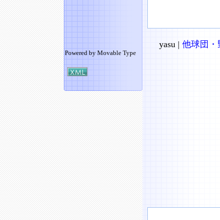
yasu |
他球団・
Powered by
Movable Type