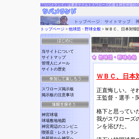
『ツバメランド』は東京ヤクルトスワローズ応援＆神宮球場紹
トップページ
>
他球団・野球全般
> ＷＢＣ、日本対韓
当サイトについて
サイトマップ
管理人にメール
サイトの歴史
ＷＢＣ、日本
スワローズ掲示板
正直悔しい。そ
掲示板の注意事項
王監督・選手・
格下と思ってい
神宮球場
我がスワローズ
球場敷地地図
ンを浴びた。
神宮周辺のコンビニ
喫茶店・レストラン
外苑前から神宮へ