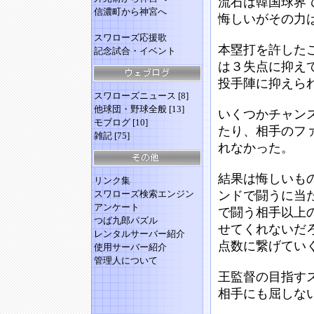
流石は韓国球界
信濃町から神宮へ
悔しいがその力
スワローズ応援歌
本塁打を許した
記念試合・イベント
は３失点に抑え
投手陣に抑えら
スワローズニュース
[8]
他球団・野球全般
[13]
いくつかチャン
モブログ
[10]
たり、相手のフ
雑記
[75]
れなかった。
結果は悔しいも
リンク集
スワローズ検索エンジン
ンドで闘うに当
アンケート
で闘う相手以上
つば九郎パズル
せてくれないだ
レンタルサーバー紹介
点数に繋げてい
使用サーバー紹介
管理人について
王監督の目指す
相手にも屈しな