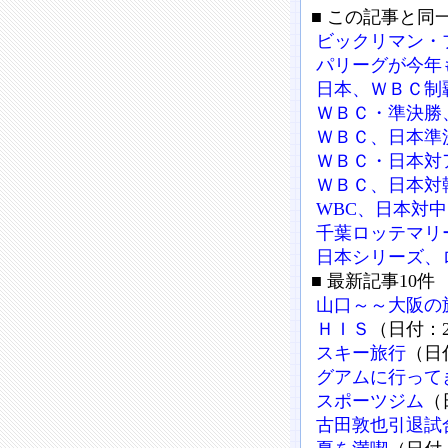
■ この記事と同
ビックリマン・
パリーグが今年
日本、ＷＢＣ制
ＷＢＣ・準決勝
ＷＢＣ、日本準
ＷＢＣ・日本対
ＷＢＣ、日本対
WBC、日本対
千葉ロッテマリ
日本シリーズ、
■ 最新記事10件
山口～～大阪の
ＨＩＳ
（日付：20
スキー旅行
（日付
グアムに行って
スポーツジム
（
古田敦也引退試