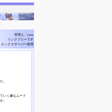
管理人：yasu
リンクフリーです
エックスサーバー使用
た。
れていく嫌なムード
か。