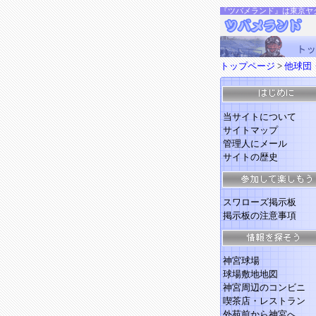
『ツバメランド』は東京ヤ
トップページ
>
他球団
当サイトについて
サイトマップ
管理人にメール
サイトの歴史
スワローズ掲示板
掲示板の注意事項
神宮球場
球場敷地地図
神宮周辺のコンビニ
喫茶店・レストラン
外苑前から神宮へ