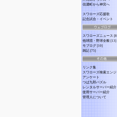
信濃町から神宮へ
スワローズ応援歌
記念試合・イベント
スワローズニュース
[8
他球団・野球全般
[13]
モブログ
[10]
雑記
[75]
リンク集
スワローズ検索エンジ
アンケート
つば九郎パズル
レンタルサーバー紹介
使用サーバー紹介
管理人について