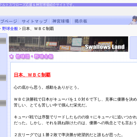
クルトスワローズ応援＆神宮球場紹介サイトです。
・野球全般
> 日本、ＷＢＣ制覇
日本、ＷＢＣ制覇
心の底から思う。感動をありがとう。
ＷＢＣ決勝戦で日本がキューバを１０対６で下し、見事に優勝を決め
苦しい、とても苦しい中で掴んだ栄光だ。
キューバ戦では序盤でリードしたものの徐々にキューバに追いつか
だった。しかし、それを跳ね除けたのは、優勝への執念とでも言おう
２次リーグでは１勝２敗で準決勝が絶望的だと誰もが思った。