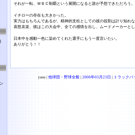
それが一転、ＷＢＣ制覇という展開になると誰が予想できただろう。
イチローの存在も大きかった。
実力はもちろんであるが、精神的支柱としての彼の役割は計り知れな
喜怒哀楽、彼はこの大会中、全ての感情を出し、ムードメーカーとし
日本中を感動一色に染めてくれた選手にもう一度言いたい。
]
ありがとう！！
yasu |
他球団・野球全般
|
2006年03月23日
|
トラックバッ
ン